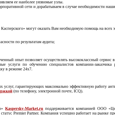
ыявляем ее наиболее уязвимые узлы.
орпоративной сети и дорабатываем в случае необходимости наш
Касперского» могут оказать Вам необходимую помощь на всех э
сности по результатам аудита;
ученный опыт позволяет осуществлять высококлассный сервис в
ные услуги по обучению специалистов компании-заказчика 
ку в режиме 24х7.
х услуг, гарантирующих максимально эффективную работу ант
ержкой
(по телефону, электронной почте, ICQ).
го»
Kaspersky-Market.ru
поддерживается компанией ООО «Цен
татус Premier Partner. Компания успешно работает на рынке пр