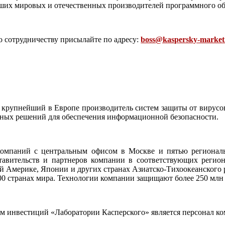
ших мировых и отечественных производителей программного об
о сотрудничеству присылайте по адресу:
boss@kaspersky-market
крупнейший в Европе производитель систем защиты от вирусов,
мных решений для обеспечения информационной безопасности.
компаний с центральным офисом в Москве и пятью регионал
тавительств и партнеров компании в соответствующих регион
 Америке, Японии и других странах Азиатско-Тихоокеанского 
100 странах мира. Технологии компании защищают более 250 млн 
инвестиций «Лаборатории Касперского» является персонал комп