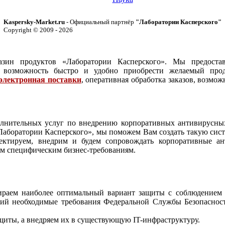
Kaspersky-Market.ru
- Официальный партнёр
"Лаборатории Касперского"
Copyright © 2009 - 2026
азин продуктов «Лаборатории Касперского». Мы предостав
и возможность быстро и удобно приобрести желаемый про
электронная поставки
, оперативная обработка заказов, возмож
олнительных услуг по внедрению корпоративных антивирусн
«Лаборатории Касперского», мы поможем Вам создать такую сис
оектируем, внедрим и будем сопровождать корпоративные а
м специфическим бизнес-требованиям.
ираем наиболее оптимальный вариант защиты с соблюдением 
щий необходимые требования Федеральной Службы Безопасно
щиты, а внедряем их в существующую IT-инфраструктуру.