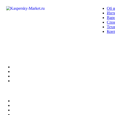
Об и
Инте
Вари
Спо
Техн
Кон