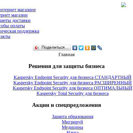
нтернет магазине
рнет магазин
анты доставки
собы оплаты
ическая поддержка
такты
Поделиться…
Главная
Решения для защиты бизнеса
Kaspersky Endpoint Security для бизнеса СТАНДАРТНЫЙ
Kaspersky Endpoint Security для бизнеса РАСШИРЕННЫЙ
Kaspersky Endpoint Security для бизнеса ОПТИМАЛЬНЫЙ
Kaspersky Total Security для бизнеса
Акции и спецпредложения
Защита образования
Мигрируй
Медицина
Наука