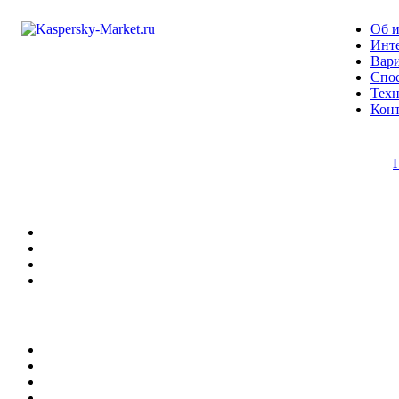
Об и
Инте
Вари
Спо
Техн
Кон