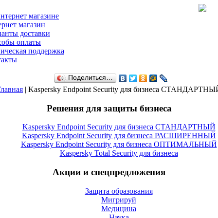
нтернет магазине
рнет магазин
анты доставки
собы оплаты
ическая поддержка
такты
Поделиться…
Главная
| Kaspersky Endpoint Security для бизнеса СТАНДАРТНЫ
Решения для защиты бизнеса
Kaspersky Endpoint Security для бизнеса СТАНДАРТНЫЙ
Kaspersky Endpoint Security для бизнеса РАСШИРЕННЫЙ
Kaspersky Endpoint Security для бизнеса ОПТИМАЛЬНЫЙ
Kaspersky Total Security для бизнеса
Акции и спецпредложения
Защита образования
Мигрируй
Медицина
Наука